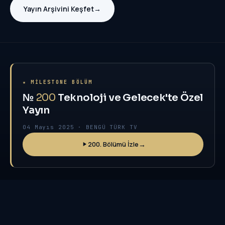
Yayın Arşivini Keşfet
→
★ MILESTONE BÖLÜM
№
200
Teknoloji ve Gelecek'te Özel
Yayın
04 Mayıs 2025 · BENGÜ TÜRK TV
200. Bölümü İzle
→