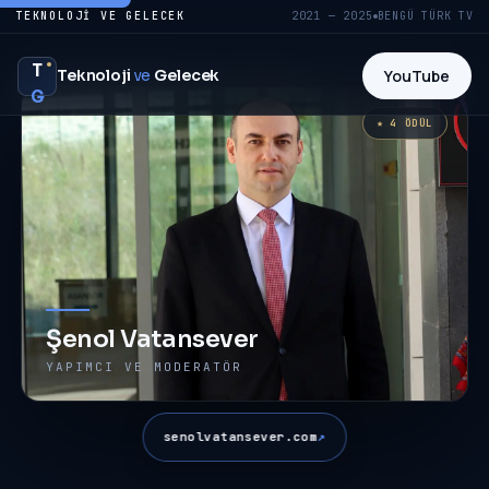
TEKNOLOJI VE GELECEK
2021 — 2025
BENGÜ TÜRK TV
T
Teknoloji
ve
Gelecek
YouTube
G
4 ÖDÜL
Şenol Vatansever
YAPIMCI VE MODERATÖR
↗
senolvatansever.com