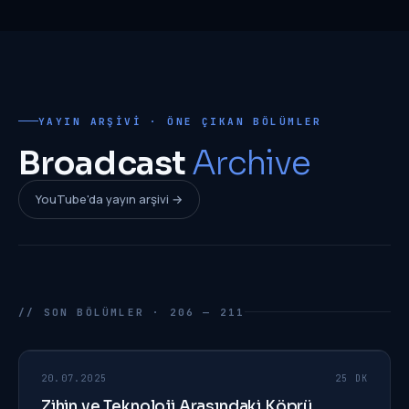
YAYIN ARŞIVI · ÖNE ÇIKAN BÖLÜMLER
Broadcast
Archive
YouTube'da yayın arşivi →
// SON BÖLÜMLER · 206 — 211
211
EP
20.07.2025
25 DK
Zihin ve Teknoloji Arasındaki Köprü