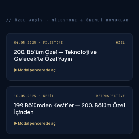
// ÖZEL ARŞIV · MILESTONE & ÖNEMLI KONUKLAR
200
★ EP
04.05.2025 · MILESTONE
ÖZEL
200. Bölüm Özel — Teknoloji ve
Gelecek'te Özel Yayın
▶ Modal pencerede aç
199
EP
10.05.2025 · KESİT
RETROSPECTIVE
199 Bölümden Kesitler — 200. Bölüm Özel
İçinden
▶ Modal pencerede aç