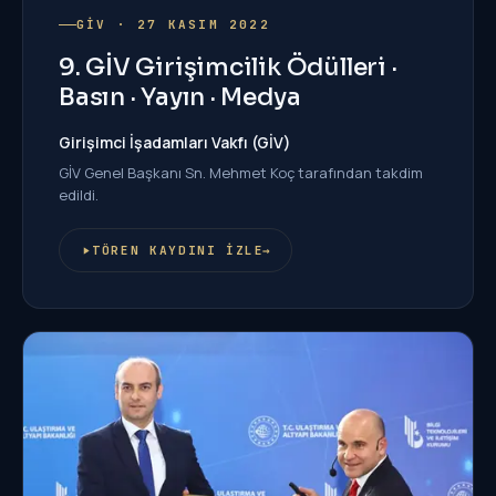
GİV · 27 KASIM 2022
9. GİV Girişimcilik Ödülleri ·
Basın · Yayın · Medya
Girişimci İşadamları Vakfı (GİV)
GİV Genel Başkanı Sn. Mehmet Koç tarafından takdim
edildi.
TÖREN KAYDINI İZLE
→