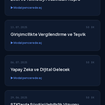
▶ Modal pencerede aç
210
EP
13.07.2025
50 DK
Girişimcilikte Vergilendirme ve Teşvik
▶ Modal pencerede aç
209
EP
06.07.2025
50 DK
Yapay Zeka ve Dijital Gelecek
▶ Modal pencerede aç
208
EP
29.06.2025
50 DK
STK'larda Sürdürülebilirlik Vizyonu