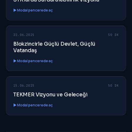
▶ Modal pencerede aç
207
EP
22.06.2025
50 DK
Blokzincirle Güçlü Devlet, Güçlü
Vatandaş
▶ Modal pencerede aç
206
EP
15.06.2025
50 DK
TEKMER Vizyonu ve Geleceği
▶ Modal pencerede aç