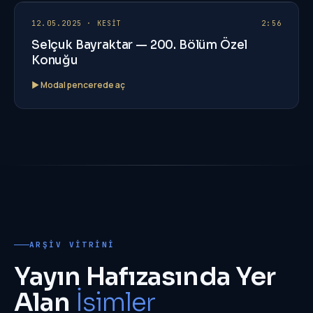
SB
★
12.05.2025 · KESİT
2:56
Selçuk Bayraktar — 200. Bölüm Özel
Konuğu
▶ Modal pencerede aç
ARŞIV VITRINI
Yayın Hafızasında Yer
Alan
İsimler